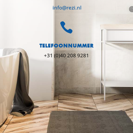
info@rezi.nl

TELEFOONNUMMER
+31 (0)40 208 9281