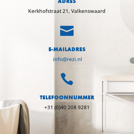
ADRES
Kerkhofstraat 21, Valkenswaard

E-MAILADRES
info@rezi.nl

TELEFOONNUMMER
+31 (0)40 208 9281