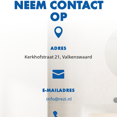
NEEM CONTACT
OP

ADRES
Kerkhofstraat 21, Valkenswaard

E-MAILADRES
info@rezi.nl
