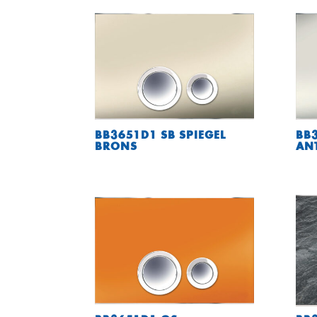
BB3651D1 SB SPIEGEL
BB3
BRONS
AN