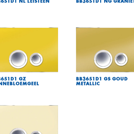
651D1 NL LEISTEEN
BB3651D1 NG GRANIE
3651D1 GZ
BB3651D1 GS GOUD
NNEBLOEMGEEL
METALLIC