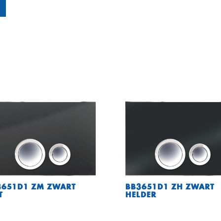
3651D1 ZM ZWART
BB3651D1 ZH ZWART
T
HELDER