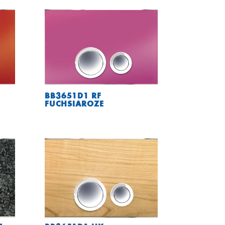
BB3651D1 RF
FUCHSIAROZE