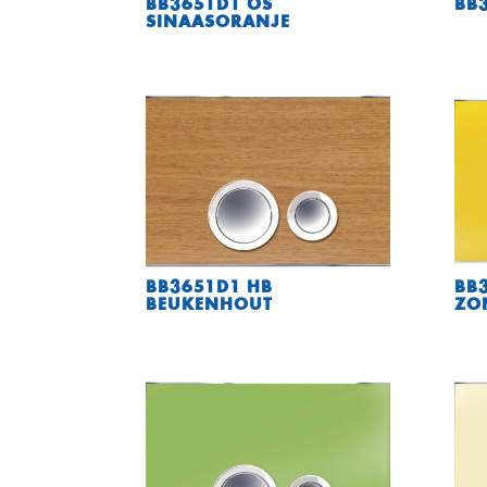
BB3651D1 OS
BB3
SINAASORANJE
BB3651D1 HB
BB
BEUKENHOUT
ZO