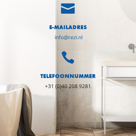

E-MAILADRES
info@rezi.nl

TELEFOONNUMMER
+31 (0)40 208 9281