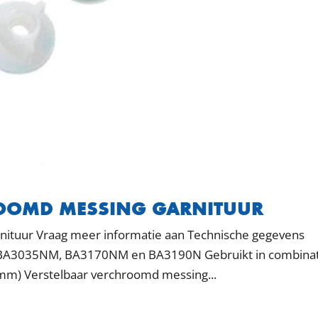
OOMD MESSING GARNITUUR
tuur Vraag meer informatie aan Technische gegevens
0, BA3035NM, BA3170NM en BA3190N Gebruikt in combina
mm) Verstelbaar verchroomd messing...