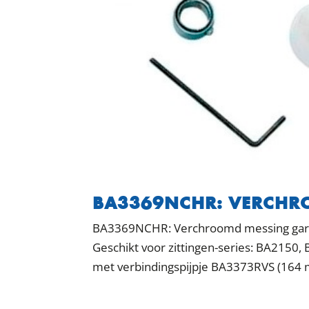
BA3369NCHR: VERCHR
BA3369NCHR: Verchroomd messing garni
Geschikt voor zittingen-series: BA215
met verbindingspijpje BA3373RVS (164 