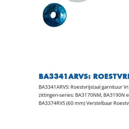
BA3341ARVS: ROESTVR
BA3341ARVS: Roestvrijstaal garnituur V
zittingen-series: BA3170NM, BA3190N e
BA3374RVS (60 mm) Verstelbaar Roestvri